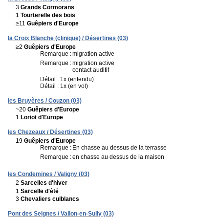
3
Grands Cormorans
1
Tourterelle des bois
≥11
Guêpiers d'Europe
la Croix Blanche (clinique) / Désertines (03)
≥2
Guêpiers d'Europe
Remarque :
migration active
Remarque :
migration active
contact auditif
Détail : 1x (entendu)
Détail : 1x (en vol)
les Bruyères / Couzon (03)
~20
Guêpiers d'Europe
1
Loriot d'Europe
les Chezeaux / Désertines (03)
19
Guêpiers d'Europe
Remarque :
En chasse au dessus de la terrasse
Remarque :
en chasse au dessus de la maison
les Condemines / Valigny (03)
2
Sarcelles d'hiver
1
Sarcelle d'été
3
Chevaliers culblancs
Pont des Seignes / Vallon-en-Sully (03)