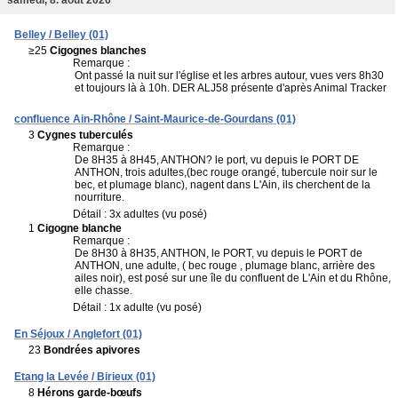
Belley / Belley (01)
≥25
Cigognes blanches
Remarque :
Ont passé la nuit sur l'église et les arbres autour, vues vers 8h30
et toujours là à 10h. DER ALJ58 présente d'après Animal Tracker
confluence Ain-Rhône / Saint-Maurice-de-Gourdans (01)
3
Cygnes tuberculés
Remarque :
De 8H35 à 8H45, ANTHON? le port, vu depuis le PORT DE
ANTHON, trois adultes,(bec rouge orangé, tubercule noir sur le
bec, et plumage blanc), nagent dans L'Ain, ils cherchent de la
nourriture.
Détail : 3x adultes (vu posé)
1
Cigogne blanche
Remarque :
De 8H30 à 8H35, ANTHON, le PORT, vu depuis le PORT de
ANTHON, une adulte, ( bec rouge , plumage blanc, arrière des
ailes noir), est posé sur une île du confluent de L'Ain et du Rhône,
elle chasse.
Détail : 1x adulte (vu posé)
En Séjoux / Anglefort (01)
23
Bondrées apivores
Etang la Levée / Birieux (01)
8
Hérons garde-bœufs