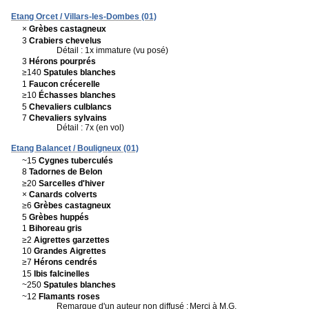
Etang Orcet / Villars-les-Dombes (01)
×
Grèbes castagneux
3
Crabiers chevelus
Détail : 1x immature (vu posé)
3
Hérons pourprés
≥140
Spatules blanches
1
Faucon crécerelle
≥10
Échasses blanches
5
Chevaliers culblancs
7
Chevaliers sylvains
Détail : 7x (en vol)
Etang Balancet / Bouligneux (01)
~15
Cygnes tuberculés
8
Tadornes de Belon
≥20
Sarcelles d'hiver
×
Canards colverts
≥6
Grèbes castagneux
5
Grèbes huppés
1
Bihoreau gris
≥2
Aigrettes garzettes
10
Grandes Aigrettes
≥7
Hérons cendrés
15
Ibis falcinelles
~250
Spatules blanches
~12
Flamants roses
Remarque d'un auteur non diffusé :
Merci à M.G.