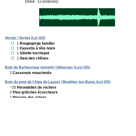
Détail : 1x (entendu)
Vernet / Vernet (Le) (04)
1
Rougegorge familier
1
Fauvette à tête noire
1
Sittelle torchepot
1
Geai des chênes
Bois de Barbeyroux (amont) / Infournas (Les) (05)
2
Cassenoix mouchetés
Bois du pont de l'Alpe du Lauzet / Monêtier-les-Bains (Le) (05)
~20
Hirondelles de rochers
2
Pies-grièches écorcheurs
2
Pinsons des arbres
Col de l'Escalier / Infournas (Les) (05)
1
Pouillot véloce
2
Mésanges boréales
4
Cassenoix mouchetés
L'Alpe du Lauzet / Monêtier-les-Bains (Le) (05)