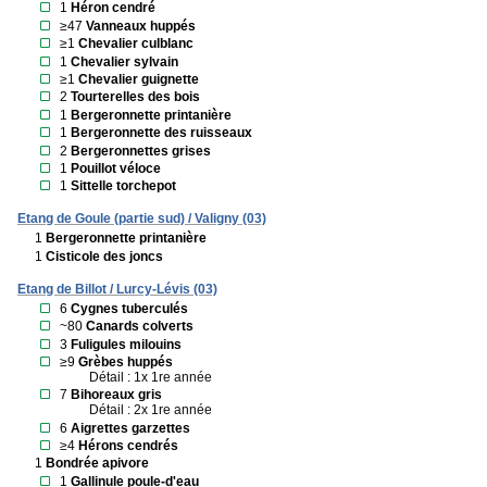
1
Héron cendré
≥47
Vanneaux huppés
≥1
Chevalier culblanc
1
Chevalier sylvain
≥1
Chevalier guignette
2
Tourterelles des bois
1
Bergeronnette printanière
1
Bergeronnette des ruisseaux
2
Bergeronnettes grises
1
Pouillot véloce
1
Sittelle torchepot
Etang de Goule (partie sud) / Valigny (03)
1
Bergeronnette printanière
1
Cisticole des joncs
Etang de Billot / Lurcy-Lévis (03)
6
Cygnes tuberculés
~80
Canards colverts
3
Fuligules milouins
≥9
Grèbes huppés
Détail : 1x 1re année
7
Bihoreaux gris
Détail : 2x 1re année
6
Aigrettes garzettes
≥4
Hérons cendrés
1
Bondrée apivore
1
Gallinule poule-d'eau