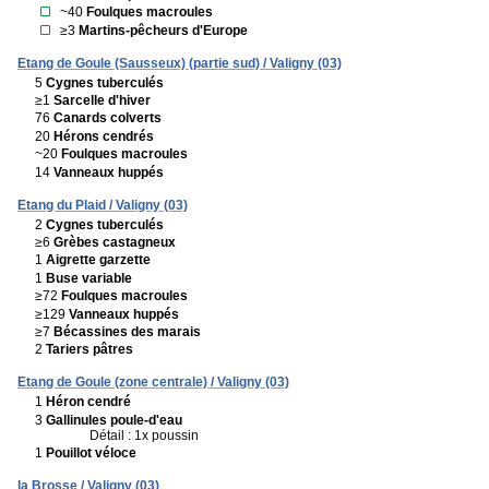
~40
Foulques macroules
≥3
Martins-pêcheurs d'Europe
Etang de Goule (Sausseux) (partie sud) / Valigny (03)
5
Cygnes tuberculés
≥1
Sarcelle d'hiver
76
Canards colverts
20
Hérons cendrés
~20
Foulques macroules
14
Vanneaux huppés
Etang du Plaid / Valigny (03)
2
Cygnes tuberculés
≥6
Grèbes castagneux
1
Aigrette garzette
1
Buse variable
≥72
Foulques macroules
≥129
Vanneaux huppés
≥7
Bécassines des marais
2
Tariers pâtres
Etang de Goule (zone centrale) / Valigny (03)
1
Héron cendré
3
Gallinules poule-d'eau
Détail : 1x poussin
1
Pouillot véloce
la Brosse / Valigny (03)