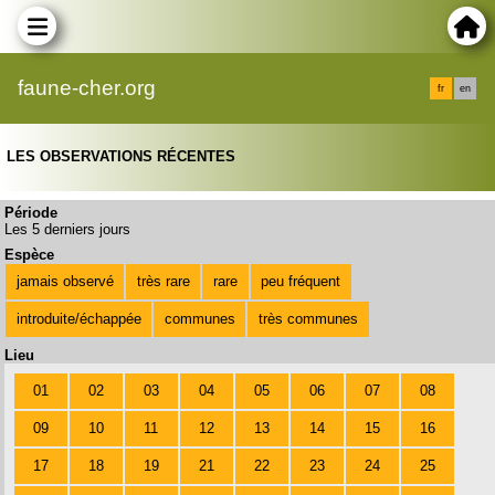
faune-cher.org
fr
en
LES OBSERVATIONS RÉCENTES
Période
Les 5 derniers jours
Espèce
jamais observé
très rare
rare
peu fréquent
introduite/échappée
communes
très communes
Lieu
01
02
03
04
05
06
07
08
09
10
11
12
13
14
15
16
17
18
19
21
22
23
24
25