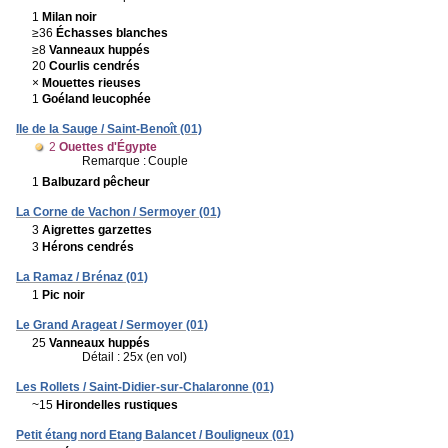
1
Milan noir
≥36
Échasses blanches
≥8
Vanneaux huppés
20
Courlis cendrés
×
Mouettes rieuses
1
Goéland leucophée
Ile de la Sauge / Saint-Benoît (01)
2
Ouettes d'Égypte
Remarque :
Couple
1
Balbuzard pêcheur
La Corne de Vachon / Sermoyer (01)
3
Aigrettes garzettes
3
Hérons cendrés
La Ramaz / Brénaz (01)
1
Pic noir
Le Grand Arageat / Sermoyer (01)
25
Vanneaux huppés
Détail : 25x (en vol)
Les Rollets / Saint-Didier-sur-Chalaronne (01)
~15
Hirondelles rustiques
Petit étang nord Etang Balancet / Bouligneux (01)