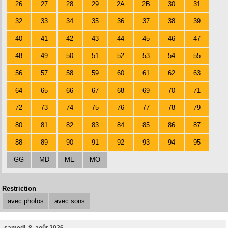
26
27
28
29
2A
2B
30
31
32
33
34
35
36
37
38
39
40
41
42
43
44
45
46
47
48
49
50
51
52
53
54
55
56
57
58
59
60
61
62
63
64
65
66
67
68
69
70
71
72
73
74
75
76
77
78
79
80
81
82
83
84
85
86
87
88
89
90
91
92
93
94
95
GG
MD
ME
MO
Restriction
avec photos
avec sons
samedi, 8. août 2026