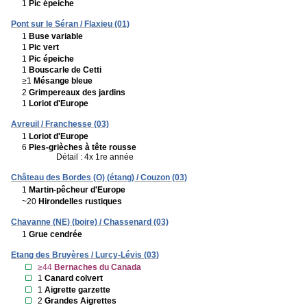
1
Pic épeiche
Pont sur le Séran / Flaxieu (01)
1
Buse variable
1
Pic vert
1
Pic épeiche
1
Bouscarle de Cetti
≥1
Mésange bleue
2
Grimpereaux des jardins
1
Loriot d'Europe
Avreuil / Franchesse (03)
1
Loriot d'Europe
6
Pies-grièches à tête rousse
Détail : 4x 1re année
Château des Bordes (O) (étang) / Couzon (03)
1
Martin-pêcheur d'Europe
~20
Hirondelles rustiques
Chavanne (NE) (boire) / Chassenard (03)
1
Grue cendrée
Etang des Bruyères / Lurcy-Lévis (03)
≥44
Bernaches du Canada
1
Canard colvert
1
Aigrette garzette
2
Grandes Aigrettes