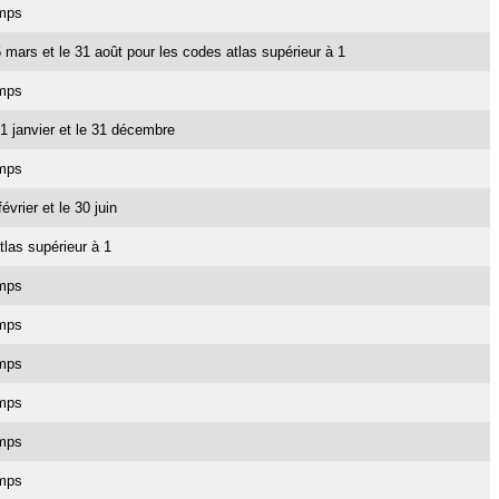
emps
15 mars et le 31 août pour les codes atlas supérieur à 1
emps
e 1 janvier et le 31 décembre
emps
février et le 30 juin
tlas supérieur à 1
emps
emps
emps
emps
emps
emps