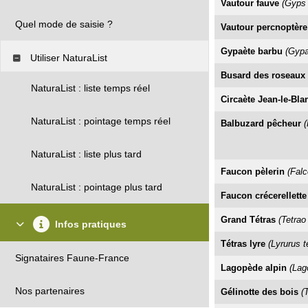
Vautour fauve
(Gyps 
Quel mode de saisie ?
Vautour percnoptère
Gypaète barbu
(Gypa
Utiliser NaturaList
Busard des roseaux
NaturaList : liste temps réel
Circaète Jean-le-Bla
NaturaList : pointage temps réel
Balbuzard pêcheur
(
NaturaList : liste plus tard
Faucon pèlerin
(Falc
NaturaList : pointage plus tard
Faucon crécerellette
Grand Tétras
(Tetrao
Infos pratiques
Tétras lyre
(Lyrurus te
Signataires Faune-France
Lagopède alpin
(Lag
Nos partenaires
Gélinotte des bois
(