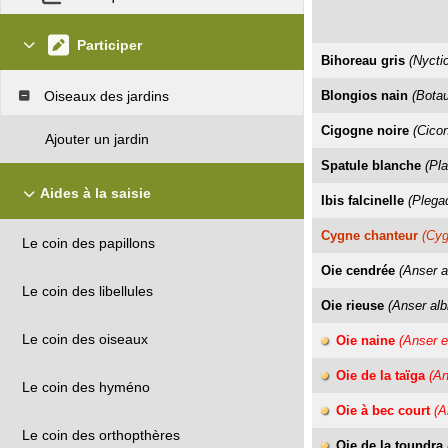
Participer
Bihoreau gris
(Nycti
Oiseaux des jardins
Blongios nain
(Bota
Cigogne noire
(Cicon
Ajouter un jardin
Spatule blanche
(Pla
Aides à la saisie
Ibis falcinelle
(Plegad
Cygne chanteur
(Cy
Le coin des papillons
Oie cendrée
(Anser a
Le coin des libellules
Oie rieuse
(Anser alb
Le coin des oiseaux
Oie naine
(Anser e
Oie de la taïga
(An
Le coin des hyméno
Oie à bec court
(A
Le coin des orthopthères
Oie de la toundra