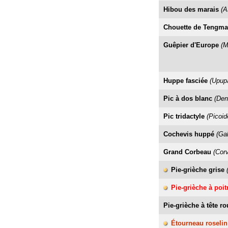
Hibou des marais
(A
Chouette de Tengm
Guêpier d'Europe
(M
Huppe fasciée
(Upup
Pic à dos blanc
(Den
Pic tridactyle
(Picoid
Cochevis huppé
(Gal
Grand Corbeau
(Cor
Pie-grièche grise
Pie-grièche à poit
Pie-grièche à tête r
Étourneau roselin