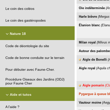
Oie indéterminée
(A
Le coin des coléos
Harle bièvre
(Mergus
Le coin des gastéropodes
Élanion blanc
(Elanu
Nature 18
Milan royal
(Milvus m
Code de déontologie du site
Autour des palombe
Code de bonne conduite sur le terrain
Aigle de Bonelli
(
Aigle royal
(Aquila c
Pour débuter avec Faune-Cher.
Procédure Oiseaux des Jardins (ODJ)
pour Faune Cher
Aigle pomarin
(Cl
Pygargue à queue b
Aide et tutos
Vautour moine
(Aeg
A l'aide ?