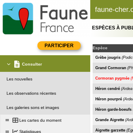
faune-cher.
ESPÈCES À PUBL
Espèce
Grèbe jougris
(Podic
Consulter
Grand Cormoran
(Ph
Cormoran pygmée
(
Les nouvelles
Héron cendré
(Ardea
Les observations récentes
Héron pourpré
(Arde
Les galeries sons et images
Héron garde-boeufs
Grande Aigrette
(Ard
Les cartes du moment
Aigrette garzette
(Eg
Statistiques