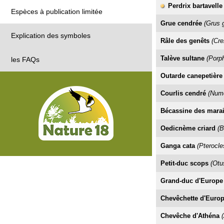
Perdrix bartavelle
Espèces à publication limitée
Grue cendrée
(Grus 
Explication des symboles
Râle des genêts
(Cre
Talève sultane
(Porph
les FAQs
Outarde canepetière
Courlis cendré
(Nume
Bécassine des mara
Oedicnème criard
(B
Ganga cata
(Pterocle
Petit-duc scops
(Otu
Grand-duc d'Europe
Chevêchette d'Euro
Chevêche d'Athéna