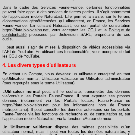
Dans le cadre des Services Faune-France, certaines fonctionnalités
peuvent faire appel à des services de tierces parties. Il s’agit notamment
de l’application mobile NaturaList. Elle permet la saisie, sur le terrain,
d’observations géoréférencées, qui alimentent, en France, les Services
Faune-France. En utilisant NaturaList, ou son portail de consultation
https://data.biolovision.net
, vous acceptez les
CGU
et la
Politique de
confidentialité
proposées par Biolovision SARL, propriétaire de ces
outils
.
Il peut aussi s’agir de mises à disposition de vidéos accessibles via
l’API de YouTube. En utilisant ces fonctionnalités, vous acceptez de fait
les
CGU de YouTube
.
4. Les divers types d’utilisateurs
En créant un Compte, vous devenez un utilisateur enregistré en tant
qu'Utilisateur normal, Utilisateur validateur ou Utilisateur administrateur
(tous regroupés sous le terme Utilisateur).
L'
Utilisateur normal
peut, s’il le souhaite, transmettre des données
via/vers/sur les Portails Faune-France. Il peut exporter ses propres
données (notamment via les Portails locaux, Faune-France ou
https://data.biolovision.net
pour les informations hors de France
métropolitaine). Il peut consulter les données autorisées sur les portails
Faune-France via les fonctions de recherche ou de consultation et, sur
l’application mobile NaturaList, via la fonction «Autour de moi».
Un
Utilisateur validateur
dispose des mêmes possibilités qu'un
utilisateur normal, mais il peut voir toutes les données naturalistes, y