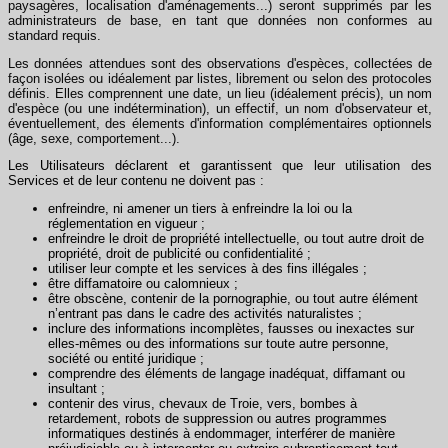
paysagères, localisation d'aménagements...) seront supprimés par les
administrateurs de base, en tant que données non conformes au
standard requis.
Les données attendues sont des observations d'espèces, collectées de
façon isolées ou idéalement par listes, librement ou selon des protocoles
définis. Elles comprennent une date, un lieu (idéalement précis), un nom
d'espèce (ou une indétermination), un effectif, un nom d'observateur et,
éventuellement, des élements d'information complémentaires optionnels
(âge, sexe, comportement...).
Les Utilisateurs déclarent et garantissent que leur utilisation des
Services et de leur contenu ne doivent pas :
enfreindre, ni amener un tiers à enfreindre la loi ou la
réglementation en vigueur ;
enfreindre le droit de propriété intellectuelle, ou tout autre droit de
propriété, droit de publicité ou confidentialité ;
utiliser leur compte et les services à des fins illégales ;
être diffamatoire ou calomnieux ;
être obscène, contenir de la pornographie, ou tout autre élément
n’entrant pas dans le cadre des activités naturalistes ;
inclure des informations incomplètes, fausses ou inexactes sur
elles-mêmes ou des informations sur toute autre personne,
société ou entité juridique ;
comprendre des éléments de langage inadéquat, diffamant ou
insultant ;
contenir des virus, chevaux de Troie, vers, bombes à
retardement, robots de suppression ou autres programmes
informatiques destinés à endommager, interférer de manière