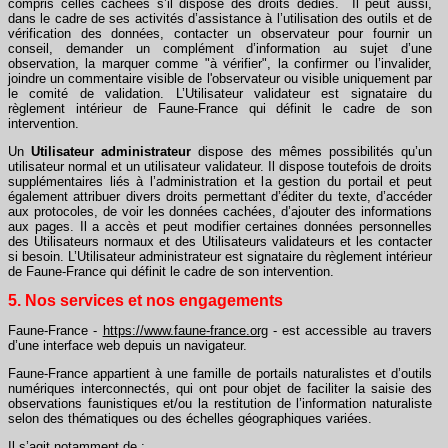
compris celles cachées s’il dispose des droits dédiés. Il peut aussi,
dans le cadre de ses activités d’assistance à l’utilisation des outils et de
vérification des données, contacter un observateur pour fournir un
conseil, demander un complément d’information au sujet d’une
observation, la marquer comme "à vérifier", la confirmer ou l’invalider,
joindre un commentaire visible de l'observateur ou visible uniquement par
le comité de validation. L’Utilisateur validateur est signataire du
règlement intérieur de Faune-France qui définit le cadre de son
intervention.
Un
Utilisateur administrateur
dispose des mêmes possibilités qu’un
utilisateur normal et un utilisateur validateur. Il dispose toutefois de droits
supplémentaires liés à l’administration et la gestion du portail et peut
également attribuer divers droits permettant d’éditer du texte, d’accéder
aux protocoles, de voir les données cachées, d’ajouter des informations
aux pages. Il a accès et peut modifier certaines données personnelles
des Utilisateurs normaux et des Utilisateurs validateurs et les contacter
si besoin. L’Utilisateur administrateur est signataire du règlement intérieur
de Faune-France qui définit le cadre de son intervention.
5. Nos services et nos engagements
Faune-France -
https://www.faune-france.org
- est accessible au travers
d’une interface web depuis un navigateur.
Faune-France appartient à une famille de portails naturalistes et d’outils
numériques interconnectés, qui ont pour objet de faciliter la saisie des
observations faunistiques et/ou la restitution de l’information naturaliste
selon des thématiques ou des échelles géographiques variées.
Il s’agit notamment de :