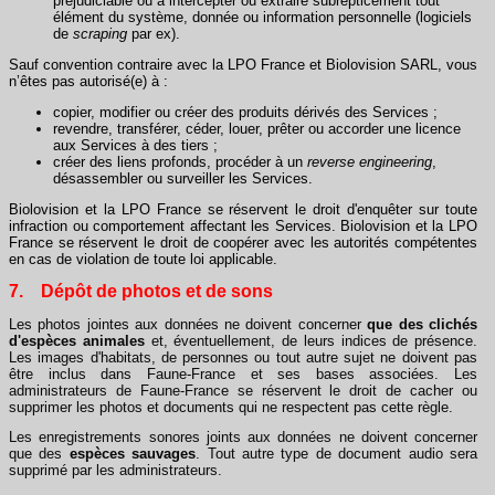
préjudiciable ou à intercepter ou extraire subrepticement tout
élément du système, donnée ou information personnelle (logiciels
de
scraping
par ex).
Sauf convention contraire avec la LPO France et Biolovision SARL, vous
n’êtes pas autorisé(e) à :
copier, modifier ou créer des produits dérivés des Services ;
revendre, transférer, céder, louer, prêter ou accorder une licence
aux Services à des tiers ;
créer des liens profonds, procéder à un
reverse engineering
,
désassembler ou surveiller les Services.
Biolovision et la LPO France se réservent le droit d'enquêter sur toute
infraction ou comportement affectant les Services. Biolovision et la LPO
France se réservent le droit de coopérer avec les autorités compétentes
en cas de violation de toute loi applicable.
7. Dépôt de photos et de sons
Les photos jointes aux données ne doivent concerner
que des clichés
d'espèces animales
et, éventuellement, de leurs indices de présence.
Les images d'habitats, de personnes ou tout autre sujet ne doivent pas
être inclus dans Faune-France et ses bases associées. Les
administrateurs de Faune-France se réservent le droit de cacher ou
supprimer les photos et documents qui ne respectent pas cette règle.
Les enregistrements sonores joints aux données ne doivent concerner
que des
espèces
sauvages
. Tout autre type de document audio sera
supprimé par les administrateurs.