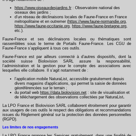
https://www.oiseauxdesjardins.fr
: Observatoire national des
oiseaux des jardins ;
d’un réseau de déclinaisons locales de Faune-France en France
métropolitaine et en outremer (
https://www.faune-normandie.org
,
https://www.faune-occitanie.org
,
https://www.faune-bretagne.org
,
etc.).
Faune-France et ses déclinaisons locales ou thématiques sont
rassemblées sous le terme de Portails Faune-France. Les CGU de
Faune-France s’appliquent à tous ces outils.
Faune-France est par ailleurs connecté à d’autres dispositifs, dont la
société suisse Biolovision SARL assure la responsabilité,
l’administration et la gestion pour le compte des associations avec
lesquelles elle collabore. Il s’agit notamment de :
l’application mobile NaturaList, accessible gratuitement depuis
divers magasins d'applications, qui permet la saisie de données
géoréférencées sur le terrain ;
du portail web
https://data.biolovision.net
: site de visualisation et
de téléchargement des observations collectées par NaturaList
.
La LPO France et Biolovision SARL collaborent étroitement pour garantir
aux usagers de ces outils le respect des obligations et recommandations
issues du Règlement général sur la protection des données personnelles
(RGPD).
Les limites de nos engagements
La LPO France propose les Services gratuitement, dans une finalité de