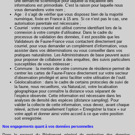
une démarche scientifique pour laquelle la traçabilité des
informations est primordiale. C’est la raison pour laquelle nous
vous demandons votre nom ;
Age : il s’agit de vérifier que vous disposez bien de la majorité
numérique, fixée en France à 15 ans. Si ce n’est pas le cas, une
autorisation parentale est nécessaire ;
Courriel : votre courriel est utilisé comme identifiant lors de la
connexion à votre compte d’utilisateur. Dans le cadre du
processus de validation des données, il est possible que les
Validateurs de Faune-France vous contactent directement par
courriel, pour vous demander un complément d’information, vous
assister dans vos déterminations ou vous conseiller dans vos
pratiques naturalistes. Les Administrateurs de base peuvent aussi
pour proposer de collaborer à des enquêtes, des suivis particuliers
susceptibles de vous intéresser ;
Commune : la mention de votre commune de résidence permet de
centrer les cartes de Faune-France directement sur votre secteur
d’observation privilégié et ainsi faciliter votre utilisation de l’outil.
Géolocalisation : dans le cadre de certains protocoles de suivi de
la faune, nous recueillons, via NaturaList, votre localisation
géographique pour connaître la distance vous séparant de
l’espèce observée. Cette information est nécessaire dans les
analyses de densité des espèces (
distance sampling
). Pour
valider la collecte de cette information, vous devez, avant chaque
relevé, activer manuellement l’option « Enregistrer la trace » sur
votre appli et donner ainsi votre accord à ce que votre position
soit enregistrée.
Nos engagements quant à vos données personnelles
Dans le respect du Règlement général de protection des données