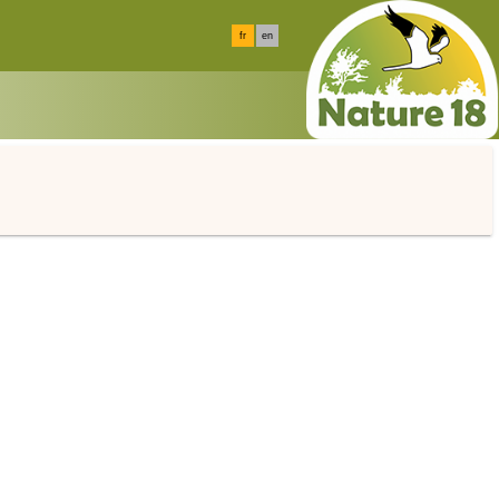
fr
en