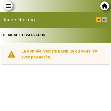
faune-cher.org
fr
en
DÉTAIL DE L'OBSERVATION
La donnée n'existe pas/plus ou vous n'y
avez pas accès.