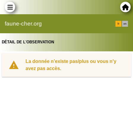
faune-cher.org
fr
en
DÉTAIL DE L'OBSERVATION
La donnée n'existe pas/plus ou vous n'y
avez pas accès.