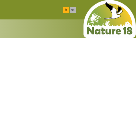
fr
en