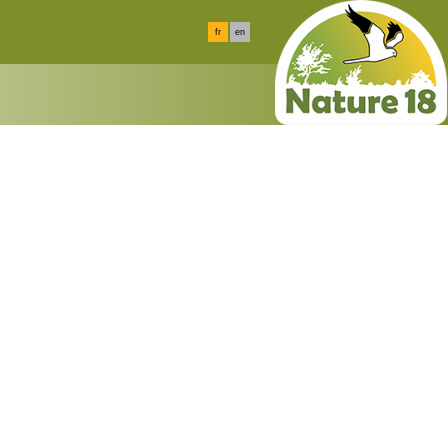
fr
en