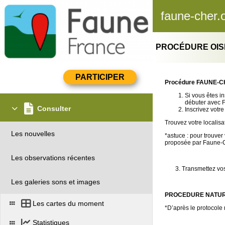
faune-cher.
PROCÉDURE OIS
Procédure FAUNE-
Si vous êtes i
débuter a
Consulter
Inscrivez votr
Trouvez votre localisa
Les nouvelles
*astuce : pour trouver
proposée par Faune-C
Les observations récentes
3. Transmettez vos o
Les galeries sons et images
PROCEDURE NATURE
Les cartes du moment
*D’après le protocole
Statistiques