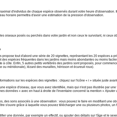
imal d'individus de chaque espèce observés durant votre heure d'observation. Il ne
neau horaire permettra d'avoir une estimation de la pression d'observation.
s oiseaux posés ou perchés dans votre jardin et non ceux le survolant, ni ceux obs
s
s propose tout d'abord une série de 20 vignettes, représentant les 20 espèces a pr
 des espèces fréquentes dans les jardins mais moins abondantes ou moins faciles à
e à côte. Enfin, 5 autres petits vertébrés des jardins sont proposés, pour commence
e ou méridionale), lézard des murailles, hérisson et écureuil roux).
ormations sur les espèces des vignettes : cliquez sur l'icône « i » située juste avan
ne espèce d'oiseau, que vous avez identifiée, mais qui n'est pas illustrée par une 
mes données » avec en haut à droite de l'inventaire concerné la mention « Ajouter
s, des sons associés à une observation : vous pouvez le faire en modifiant une obse
tre s'ouvre grâce à laquelle vous pouvez télécharger une ou plusieurs photos, un fi
fier une donnée, par exemple un effectif, ou ajouter des détails sur l'âge et le sex