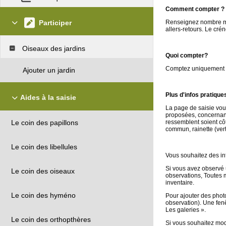
Comment compter ?
Participer
Renseignez nombre max
allers-retours. Le cré
Oiseaux des jardins
Quoi compter?
Comptez uniquement le
Ajouter un jardin
Plus d'infos pratique
Aides à la saisie
La page de saisie vou
proposées, concernant
ressemblent soient côt
Le coin des papillons
commun, rainette (vert
Le coin des libellules
Vous souhaitez des inf
Si vous avez observé u
Le coin des oiseaux
observations, Toutes 
inventaire.
Le coin des hyméno
Pour ajouter des photo
observation). Une fenê
Les galeries ».
Le coin des orthopthères
Si vous souhaitez modi