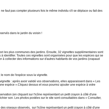
 faut pas compter plusieurs fois le même individu s'il se déplace ou fait des
ervés dans le jardin du voisin !
iori les plus communes des jardins. Ensuite, 32 vignettes supplémentaires sont
 identifier. Toutes ces vignettes sont organisées pour que les espèces qui se
r à collecter des informations sur d'autres habitants de vos jardins (crapaud
t le nom de l'espèce sous la vignette.
vignette : après avoir validé vos observations, elles apparaissent dans « Les
 une espèce ».Cliquez dessus et vous pourrez ajouter une espèce à votre
rvation (en cliquant sur l'icône représentant un petit crayon à côté d'une
chier son. Les photos postées sur le site sont consultables dans « Consulter,
e des oiseaux observés, sur l'icône représentant un petit crayon à côté d'une