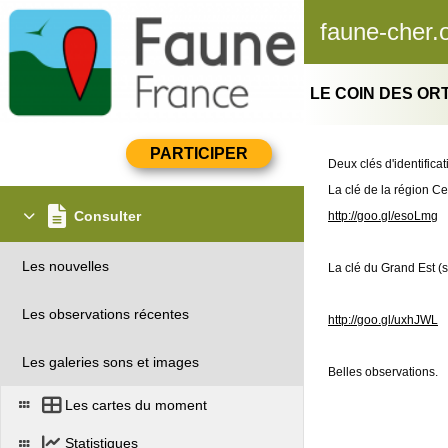
faune-cher.
LE COIN DES O
Deux clés d'identifica
La clé de la région Cen
Consulter
http://goo.gl/esoLmg
Les nouvelles
La clé du Grand Est (sa
Les observations récentes
http://goo.gl/uxhJWL
Les galeries sons et images
Belles observations.
Les cartes du moment
Statistiques