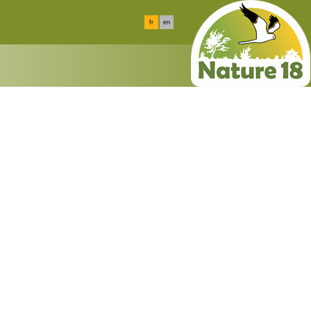
fr
en