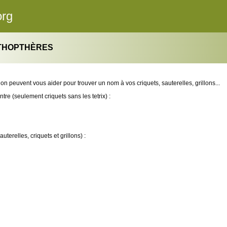
org
RTHOPTHÈRES
tion peuvent vous aider pour trouver un nom à vos criquets, sauterelles, grillons...
tre (seulement criquets sans les tetrix) :
uterelles, criquets et grillons) :