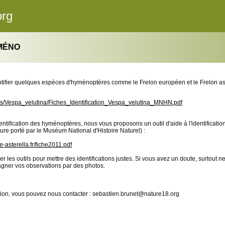
org
YMÉNO
ntifier quelques espèces d'hyménoptères comme le Frelon européen et le Frelon as
ocs/Vespa_velutina/Fiches_Identification_Vespa_velutina_MNHN.pdf
identification des hyménoptères, nous vous proposons un outil d'aide à l'identificat
re porté par le Muséum National d'Histoire Naturel) :
e-asterella.fr/fiche2011.pdf
liser les outils pour mettre des identifications justes. Si vous avez un doute, surtou
agner vos observations par des photos.
ion, vous pouvez nous contacter : sebastien.brunet@nature18.org