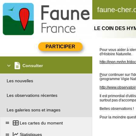
faune-cher.
LE COIN DES H
Pour vous aider à ide
d'Histoire Naturelle.
http://inpn.mnhn.fr/d
Consulter
P
our continuer sur l'
(programme Vigie Natu
Les nouvelles
http://www.observatoir
Les observations récentes
Il est primordial d'uti
surtout pas d'accomp
Belles observations !
Les galeries sons et images
Pour la moindre quest
Les cartes du moment
Statistiques