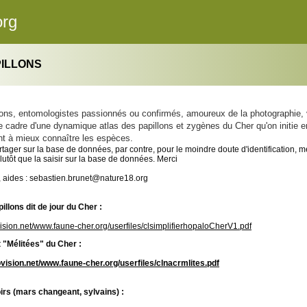
org
PILLONS
ns, entomologistes passionnés ou confirmés, amoureux de la photographie, vou
e cadre d'une dynamique atlas des papillons et zygènes du Cher qu'on initie 
nt à mieux connaître les espèces.
rtager sur la base de données, par contre, pour le moindre doute d'identification, 
lutôt que la saisir sur la base de données. Merci
, aides : sebastien.brunet@nature18.org
illons dit de jour du Cher :
ovision.net/www.faune-cher.org/userfiles/clsimplifierhopaloCherV1.pdf
 "Mélitées" du Cher :
lovision.net/www.faune-cher.org/userfiles/clnacrmlites.pdf
oirs (mars changeant, sylvains) :