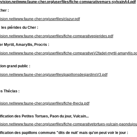
olovision.net/www.faune-cher.org/userfiles/fiche-comparativemars-sylvainA4.pdf
Cher :
ovision.net/www.faune-cher.org/userfiles/clazur.pdf
 les piérides du Cher :
ovision.net/www.faune-cher.org/userfiles/fiche-comparativepierides.pdf
r Myrtil, Amaryllis, Procris :
ovision.net/www.faune-cher.org/userfiles/fiche-comparativeV2fadet-myrtil-amaryllis.p
ion grand public :
ovision.net/www.faune-cher.org/userfiles/papillonsdesjardinsV3.pdf
es Théclas :
vision.net/www.faune-cher.org/userfiles/fiche-thecla.pdf
tification des Petites Tortues, Paon du jour, Vulcain...
ovision.net/www.faune-cher.org/userfiles/fiche-comparativetortues-vulcain-paondujou
tification des papillons communs "dits de nuit' mais qu'on peut voir le jour :