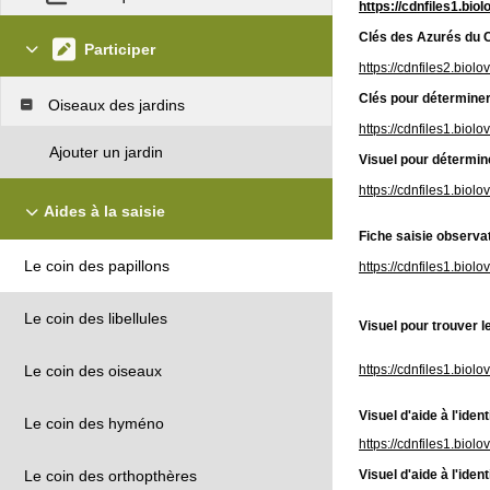
https://cdnfiles1.bi
Clés des Azurés du 
Participer
https://cdnfiles2.biol
Clés pour déterminer
Oiseaux des jardins
https://cdnfiles1.biol
Ajouter un jardin
Visuel pour détermine
https://cdnfiles1.biol
Aides à la saisie
Fiche saisie observat
Le coin des papillons
https://cdnfiles1.biol
Le coin des libellules
Visuel pour trouver l
https://cdnfiles1.biolo
Le coin des oiseaux
Visuel d'aide à l'iden
Le coin des hyméno
https://cdnfiles1.biol
Visuel d'aide à l'iden
Le coin des orthopthères