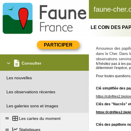
faune-cher.
LE COIN DES PA
Amoureux des papillo
dans le Cher. Dans l
observations serviro
Consulter
N'hésitez pas à les pa
déterminer l'espèce, p
Pour toutes questions
Les nouvelles
Clé simplifiée des pap
Les observations récentes
https://cdnfiles2.biol
Clés des "Nacrés" et
Les galeries sons et images
https://cdnfiles2.bio
Les cartes du moment
Clés des papillons n
Statistiques