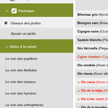
Participer
Bihoreau gris
(Nycti
Oiseaux des jardins
Blongios nain
(Bota
Cigogne noire
(Cicon
Ajouter un jardin
Spatule blanche
(Pla
Aides à la saisie
Ibis falcinelle
(Plegad
Cygne chanteur
(Cy
Le coin des papillons
Oie cendrée
(Anser a
Le coin des libellules
Oie rieuse
(Anser alb
Le coin des oiseaux
Oie naine
(Anser e
Oie de la taïga
(An
Le coin des hyméno
Oie à bec court
(A
Le coin des orthopthères
Oie de la toundra