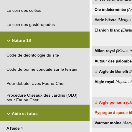
Oie indéterminée
(A
Le coin des coléos
Harle bièvre
(Mergus
Le coin des gastéropodes
Élanion blanc
(Elanu
Nature 18
Milan royal
(Milvus m
Code de déontologie du site
Autour des palombe
Code de bonne conduite sur le terrain
Aigle de Bonelli
(
Aigle royal
(Aquila c
Pour débuter avec Faune-Cher.
Procédure Oiseaux des Jardins (ODJ)
pour Faune Cher
Aigle pomarin
(Cl
Pygargue à queue b
Aide et tutos
Vautour moine
(Aeg
A l'aide ?