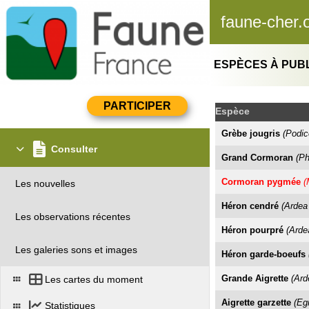
faune-cher.
ESPÈCES À PUBL
Espèce
Grèbe jougris
(Podic
Consulter
Grand Cormoran
(Ph
Cormoran pygmée
(
Les nouvelles
Héron cendré
(Ardea
Les observations récentes
Héron pourpré
(Arde
Les galeries sons et images
Héron garde-boeufs
Grande Aigrette
(Ard
Les cartes du moment
Aigrette garzette
(Eg
Statistiques