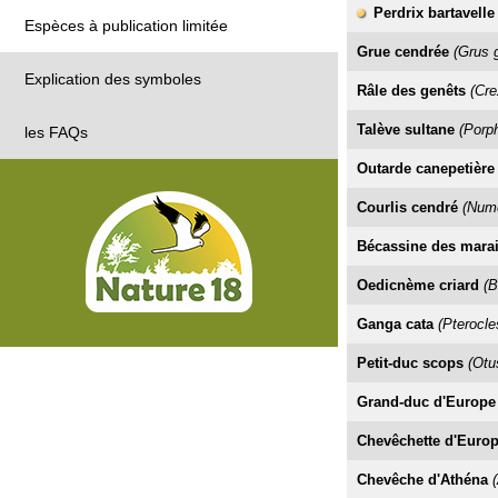
Perdrix bartavelle
Espèces à publication limitée
Grue cendrée
(Grus 
Explication des symboles
Râle des genêts
(Cre
Talève sultane
(Porph
les FAQs
Outarde canepetière
Courlis cendré
(Nume
Bécassine des mara
Oedicnème criard
(B
Ganga cata
(Pterocle
Petit-duc scops
(Otu
Grand-duc d'Europe
Chevêchette d'Euro
Chevêche d'Athéna