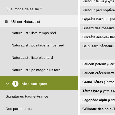
Vautour fauve
(Gyps 
Quel mode de saisie ?
Vautour percnoptère
Gypaète barbu
(Gypa
Utiliser NaturaList
Busard des roseaux
NaturaList : liste temps réel
Circaète Jean-le-Bla
NaturaList : pointage temps réel
Balbuzard pêcheur
(
NaturaList : liste plus tard
Faucon pèlerin
(Falc
NaturaList : pointage plus tard
Faucon crécerellette
Grand Tétras
(Tetrao
Infos pratiques
Tétras lyre
(Lyrurus te
Signataires Faune-France
Lagopède alpin
(Lag
Nos partenaires
Gélinotte des bois
(