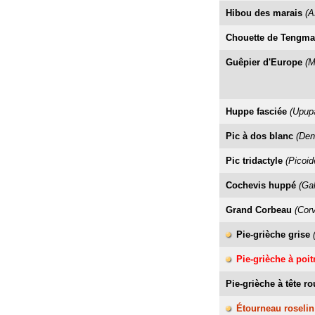
Hibou des marais
(A
Chouette de Tengm
Guêpier d'Europe
(M
Huppe fasciée
(Upup
Pic à dos blanc
(Den
Pic tridactyle
(Picoid
Cochevis huppé
(Gal
Grand Corbeau
(Cor
Pie-grièche grise
Pie-grièche à poit
Pie-grièche à tête r
Étourneau roselin