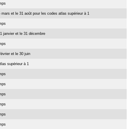
emps
15 mars et le 31 août pour les codes atlas supérieur à 1
emps
e 1 janvier et le 31 décembre
emps
février et le 30 juin
tlas supérieur à 1
emps
emps
emps
emps
emps
emps