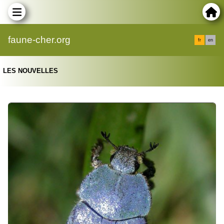
faune-cher.org
fr
en
LES NOUVELLES