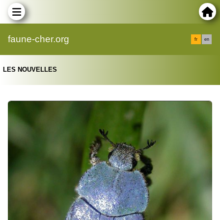
faune-cher.org
fr
en
LES NOUVELLES