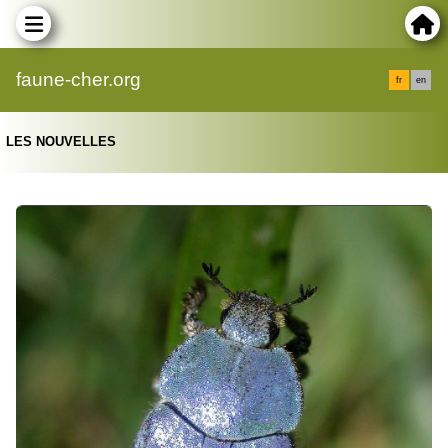
faune-cher.org
fr
en
LES NOUVELLES