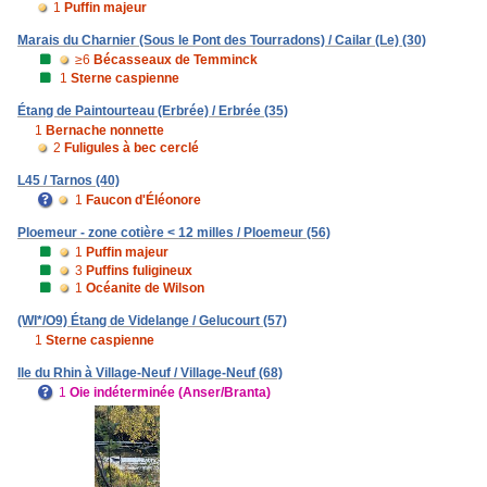
1
Puffin majeur
Marais du Charnier (Sous le Pont des Tourradons) / Cailar (Le) (30)
≥6
Bécasseaux de Temminck
1
Sterne caspienne
Étang de Paintourteau (Erbrée) / Erbrée (35)
1
Bernache nonnette
2
Fuligules à bec cerclé
L45 / Tarnos (40)
1
Faucon d'Éléonore
Ploemeur - zone cotière < 12 milles / Ploemeur (56)
1
Puffin majeur
3
Puffins fuligineux
1
Océanite de Wilson
(WI*/O9) Étang de Videlange / Gelucourt (57)
1
Sterne caspienne
Ile du Rhin à Village-Neuf / Village-Neuf (68)
1
Oie indéterminée (Anser/Branta)