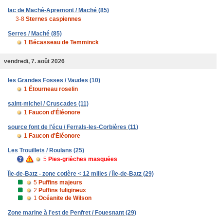
lac de Maché-Apremont / Maché (85)
3-8
Sternes caspiennes
Serres / Maché (85)
1
Bécasseau de Temminck
vendredi, 7. août 2026
les Grandes Fosses / Vaudes (10)
1
Étourneau roselin
saint-michel / Cruscades (11)
1
Faucon d'Éléonore
source font de l'écu / Ferrals-les-Corbières (11)
1
Faucon d'Éléonore
Les Trouillets / Roulans (25)
5
Pies-grièches masquées
Île-de-Batz - zone cotière < 12 milles / Île-de-Batz (29)
5
Puffins majeurs
2
Puffins fuligineux
1
Océanite de Wilson
Zone marine à l'est de Penfret / Fouesnant (29)