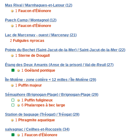
Mas Rival / Marnhagues-et-Latour (12)
1
Faucon d'Éléonore
Puech Camp / Montagnol (12)
1
Faucon d'Éléonore
Lac de Marcenay - ouest / Marcenay (21)
2
Fuligules nyrocas
Pointe du Bechet (Saint-Jacut-de-la-Mer) / Saint-Jacut-de-la-Mer (22)
1
Sterne de Dougall
Étang des Deux Amants (Anse de la prison) / Val-de-Reuil (27)
1
Goéland pontique
Île-Molène - zone cotière < 12 milles / Île-Molène (29)
1
Puffin majeur
Sémaphore (Brignogan-Plage) / Brignogan-Plage (29)
1
Puffin fuligineux
6
Phalaropes à bec large
Station de baguage (Tréogat) / Tréogat (29)
1
Phragmite aquatique
salvagnac / Ceilhes-et-Rocozels (34)
1
Faucon d'Éléonore