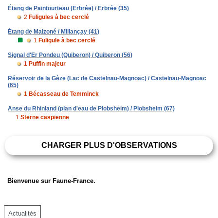
Étang de Paintourteau (Erbrée) / Erbrée (35)
2
Fuligules à bec cerclé
Étang de Malzoné / Millançay (41)
1
Fuligule à bec cerclé
Signal d'Er Pondeu (Quiberon) / Quiberon (56)
1
Puffin majeur
Réservoir de la Gèze (Lac de Castelnau-Magnoac) / Castelnau-Magnoac
(65)
1
Bécasseau de Temminck
Anse du Rhinland (plan d'eau de Plobsheim) / Plobsheim (67)
1
Sterne caspienne
CHARGER PLUS D'OBSERVATIONS
Bienvenue sur Faune-France.
Actualités