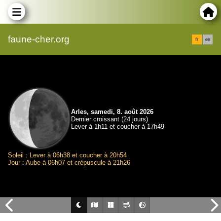
faune-cher.org
fr
en
Arles, samedi, 8. août 2026
Dernier croissant (24 jours)
Lever à 1h11 et coucher à 17h49
Soleil : Lever à 06h38 et coucher à 20h54
Jour : Aube à 06h07 et crépuscule à 21h26