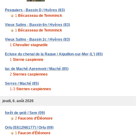
Pesquiers - Bassin D / Hyères (83)
1
Bécasseau de Temminck
Vieux Salins - Bassin 6n / Hyères (83)
1
Bécasseau de Temminck
Vieux Salins - Bassin 2c / Hyères (83)
1
Chevalier stagnatile
Ecluse du chenal de la Raque / Aiguillon-sur-Mer (L') (85)
1
Sterne caspienne
lac de Maché-Apremont / Maché (85)
2
Sternes caspiennes
Serres / Maché (85)
1-3
Sternes caspiennes
jeudi, 6. août 2026
forêt de gelé / Sem (09)
2
Faucons d'Éléonore
Orlu [E612N6177] / Orlu (09)
1
Faucon d'Éléonore