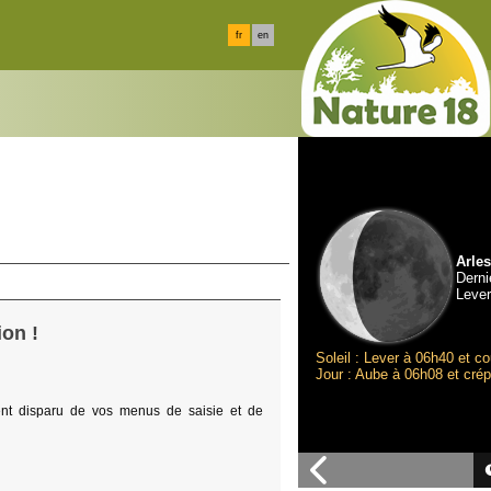
fr
en
Arles
Derni
Lever
on !
Soleil : Lever à 06h40 et c
Jour : Aube à 06h08 et cré
aient disparu de vos menus de saisie et de