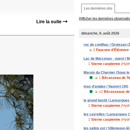
Les dernières obs
[Afficher les dernières observati
Lire la suite
dimanche, 9. août 2026
roc de conilhac / Gruissan (
2
Faucons d'Éléonore
Lac de Marcenay - ouest / M
1
Sterne caspienne
(Hydr
Marais du Charnier (Sous le 
1
Bécasseau de T
mas d'anglas / Vauvert (30)
≥2
Bécasseaux de
le grand bastit / Lansargues
1
Sterne caspienne
(Hydr
les cayrelles / Lansargues (
1
Sterne caspienne
(Hydr
les salins est / Villeneuve-