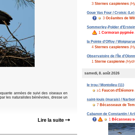
3
Sternes caspiennes
(H
Goue Vas Four / Croisic (Le)
3
Océanites de Wi
Sommerley-Polder d'Erstein (m
1
Cormoran pygmée
la Pointe d'Offoy / Woignaru
4
Sternes caspiennes
(H
Observatoire de l'Île d'Olonne
1
Sterne caspienne
(Hydr
samedi, 8. août 2026
le trou / Montolieu (11)
≥1
Faucon d'Éléonore
inquante années de suivi des oiseaux en
 par les naturalistes bénévoles, dresse un
saint-louis (marais) / Narbo
7
Bécasseaux de Te
Cabanon de Constantin / Arl
1
Bécasseau s
Lire la suite