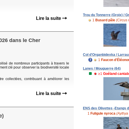
Trou du Tonnerre (Groix) / Gr
Lire la suite
1
Busard pâle
(Circus
026 dans le Cher
Col d'Organbidexka / Larrau
1
Faucon d'Éléono
isé de nombreux participants à travers le
ent clé pour observer la biodiversité locale
Lanes / Mouguerre (64)
≥1
Goéland cantab
 collectées, contribuant à améliorer les
Lire la suite
ENS des Olivettes -Etangs de
1
Fuligule nyroca
(Aythya
e)