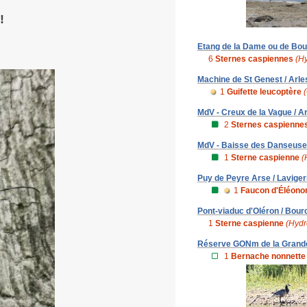
!
Etang de la Dame ou de Boule
6
Sternes caspiennes
(H
Machine de St Genest / Arle
1
Guifette leucoptère
MdV - Creux de la Vague / Ar
2
Sternes caspienne
MdV - Baisse des Danseuses
1
Sterne caspienne
(
Puy de Peyre Arse / Lavigeri
1
Faucon d'Éléono
Pont-viaduc d'Oléron / Bour
1
Sterne caspienne
(Hydr
Réserve GONm de la Grande N
1
Bernache nonnette