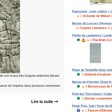
Fouesnant - zone cotière < 1
1
Océanite de Wilson
Marais de Lescors (Penmarc
≥2
Cygnes chanteurs
(Cy
Pointe de Landunvez / Land
1
Fou brun
(Sul
Plage de Tenutella (bras mor
1
Goéland d'Audouin
de noir et aux très longues antennes bleues
Marais du Charnier (Sous le 
issance de l'espèce dans plusieurs communes
4
Bécasseaux de 
Pont des Tourradons / Cailar
2
Sternes caspienne
Lire la suite
Plage Pyla- Sud / Teste-de-B
1
Faucon d'Éléono